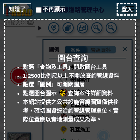
跳到主要內容區塊
不再顯示
登入
新北市智慧道路管理中心
:::
圖例
圖台查詢
點選「查詢及工具」開啟圖台工具
今日進場
1:2500比例尺以上不開放查詢管線資料
夜間案件
點選「圖例」可開關圖層
逾時示警
點選圖台圖示
查詢案件詳細資料
本網站提供之公共設施管線圖資僅供參
管線施工
考，確切圖資逕洽詢管線管理單位。實
搶修案件
際位置應以實地測量成果為準。
孔蓋施工